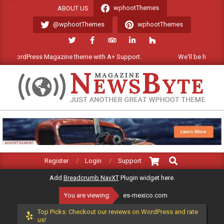
Skip
wphootThemes
ABOUT US
to
@wphootThemes
wphootThemes
content
ss Magazine theme with A+ Support.
We'll be happy to help! 24x7
ES-
MEXICO.COM
Search
Primary
Register
Login
Support
Navigation
Add
Breadcrumb NavXT
Plugin widget here.
Menu
You are viewing:
es-mexico.com
Top Picks: Checkout our reviews on WordPress and rate
us!