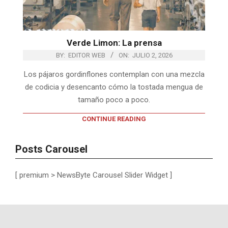
Verde Limon: La prensa
BY:
EDITOR WEB
ON:
JULIO 2, 2026
Los pája­ros gor­din­flo­nes con­tem­plan con una mez­cla
de codi­cia y desen­canto cómo la tos­tada men­gua de
tamaño poco a poco.
CONTINUE READING
Posts Carousel
[ premium > NewsByte Carousel Slider Widget ]