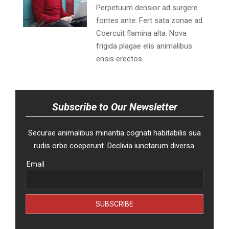
Perpetuum densior ad surgere
fontes ante. Fert sata zonae ad.
Coercuit flamina alta. Nova
frigida plagae elis animalibus
ensis erectos
Subscribe to Our Newsletter
Securae animalibus minantia cognati habitabilis sua
rudis orbe coeperunt. Declivia iunctarum diversa.
Email