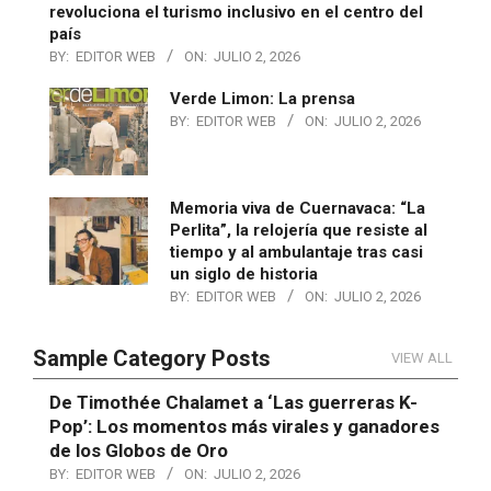
revoluciona el turismo inclusivo en el centro del
país
BY:
EDITOR WEB
ON:
JULIO 2, 2026
Verde Limon: La prensa
BY:
EDITOR WEB
ON:
JULIO 2, 2026
Memoria viva de Cuernavaca: “La
Perlita”, la relojería que resiste al
tiempo y al ambulantaje tras casi
un siglo de historia
BY:
EDITOR WEB
ON:
JULIO 2, 2026
Sample Category Posts
VIEW ALL
De Timothée Chalamet a ‘Las guerreras K-
Pop’: Los momentos más virales y ganadores
de los Globos de Oro
BY:
EDITOR WEB
ON:
JULIO 2, 2026