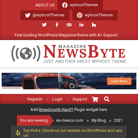
Skip
wphootThemes
ABOUT US
to
@wphootThemes
wphootThemes
content
Fast loading WordPress Magazine theme with A+ Support.
We
ES-
MEXICO.COM
Search
Primary
Register
Login
Support
Navigation
Add
Breadcrumb NavXT
Plugin widget here.
Menu
You are viewing:
es-mexico.com
>
My Blog
>
2021
Top Picks: Checkout our reviews on WordPress and rate
us!