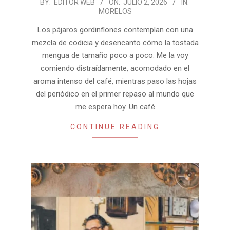
2026-
BY:
EDITOR WEB
ON:
JULIO 2, 2026
IN:
MORELOS
07-
02
Los pája­ros gor­din­flo­nes con­tem­plan con una
mez­cla de codi­cia y desen­canto cómo la tos­tada
men­gua de tamaño poco a poco. Me la voy
comiendo dis­traí­da­mente, aco­mo­dado en el
aroma intenso del café, mien­tras paso las hojas
del perió­dico en el pri­mer repaso al mundo que
me espera hoy. Un café
CONTINUE READING