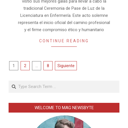
vistió sus mejores galas para llevar a cabo la
tradicional Ceremonia de Pase de Luz de la
Licenciatura en Enfermería. Este acto solemne
representa el inicio oficial del camino profesional
y el firme compromiso ético y humanitario
CONTINUE READING
Paginación
1
2
…
8
Siguiente
de
entradas
Search
WELCOME TO MAG NEWSBYTE