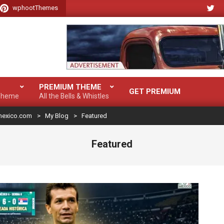
wphootThemes
PREMIUM THEME
GET PREMIUM
 Theme
All the Bells & Whistles
mexico.com
>
My Blog
>
Featured
Featured