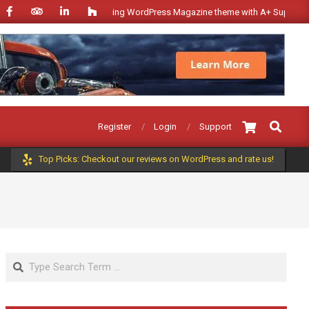
Fast loading WordPress Magazine theme with A+ Support.
Search
Register
Login
Support
Top Picks: Checkout our reviews on WordPress and rate us!
Search