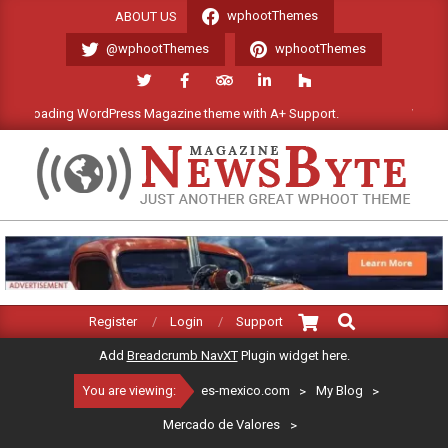
Skip
wphootThemes
ABOUT US
to
@wphootThemes
wphootThemes
content
t loading WordPress Magazine theme with A+ Support.
We'll be h
ES-
MEXICO.COM
Search
Primary
Register
Login
Support
Navigation
Add
Breadcrumb NavXT
Plugin widget here.
Menu
You are viewing:
es-mexico.com
>
My Blog
>
Mercado de Valores
>