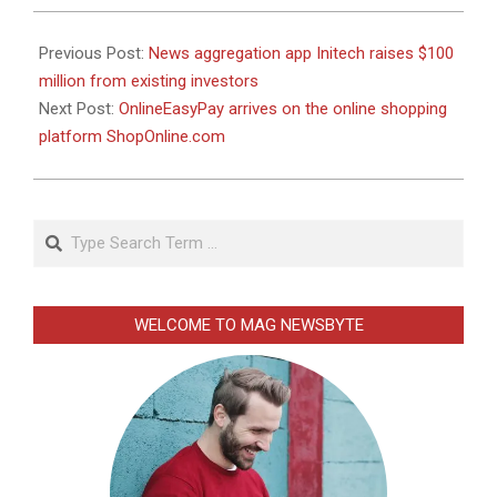
2025-
07-
Previous Post:
News aggregation app Initech raises $100
22
million from existing investors
Next Post:
OnlineEasyPay arrives on the online shopping
platform ShopOnline.com
Search
WELCOME TO MAG NEWSBYTE