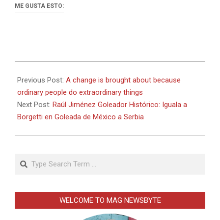
ME GUSTA ESTO:
2026-
01-
Previous Post:
A change is brought about because
10
ordinary people do extraordinary things
Next Post:
Raúl Jiménez Goleador Histórico: Iguala a
Borgetti en Goleada de México a Serbia
Search
WELCOME TO MAG NEWSBYTE