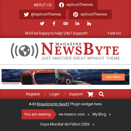
Skip
wphootThemes
ABOUT US
to
@wphootThemes
wphootThemes
content
We'll be happy to help! 24x7 Support!
Fast loading Wor
ES-
MEXICO.COM
Search
Primary
Register
Login
Support
Navigation
Add
Breadcrumb NavXT
Plugin widget here.
Menu
You are viewing:
es-mexico.com
>
My Blog
>
Copa Mundial de Fútbol 2026
>