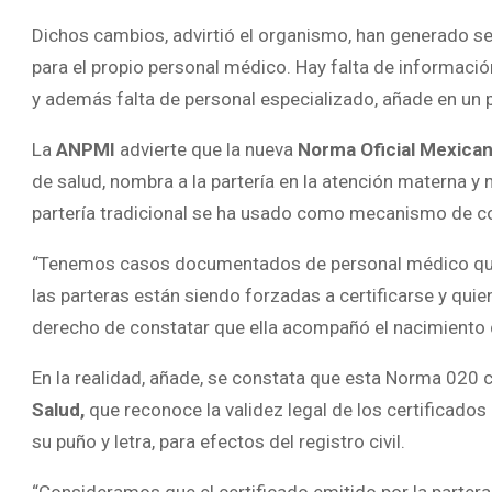
Dichos cambios, advirtió el organismo, han generado s
para el propio personal médico. Hay falta de informaci
y además falta de personal especializado, añade en un 
La
ANPMI
advierte que la nueva
Norma Oficial Mexic
de salud, nombra a la partería en la atención materna y ne
partería tradicional se ha usado como mecanismo de co
“Tenemos casos documentados de personal médico que e
las parteras están siendo forzadas a certificarse y qui
derecho de constatar que ella acompañó el nacimiento 
En la realidad, añade, se constata que esta Norma 020 c
Salud,
que reconoce la validez legal de los certificados
su puño y letra, para efectos del registro civil.
“Consideramos que el certificado emitido por la partera