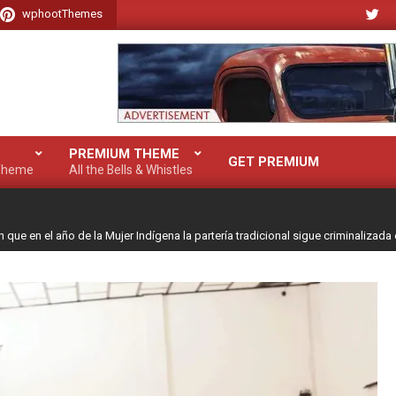
wphootThemes
PREMIUM THEME
GET PREMIUM
 Theme
All the Bells & Whistles
 que en el año de la Mujer Indígena la partería tradicional sigue criminalizad