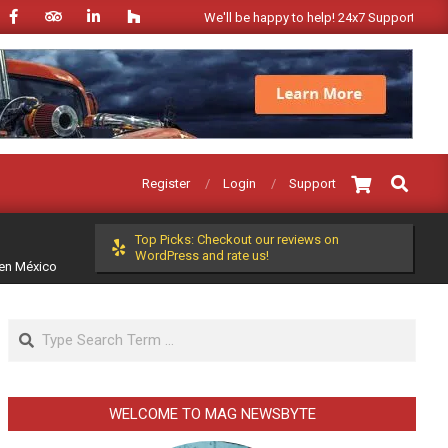
We'll be happy to help! 24x7 Support!
Search
Register
Login
Support
Top Picks: Checkout our reviews on
WordPress and rate us!
a en México
Search
WELCOME TO MAG NEWSBYTE