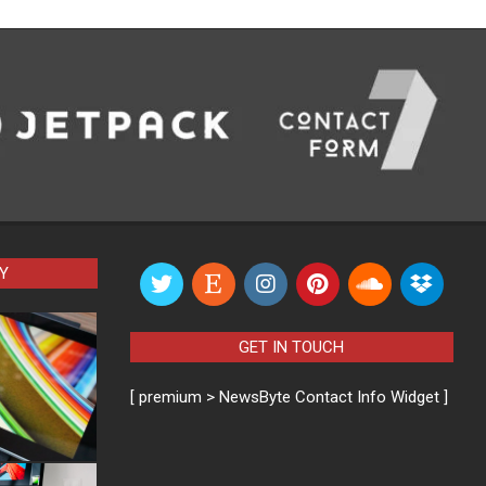
Y
GET IN TOUCH
[ premium > NewsByte Contact Info Widget ]