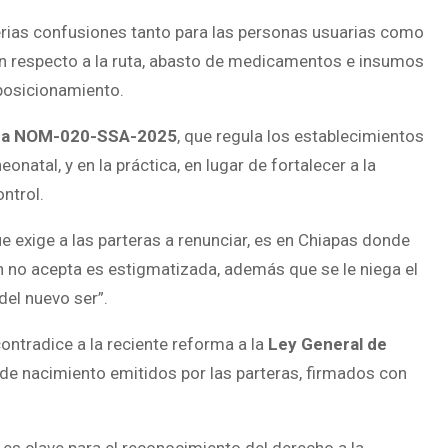
erias confusiones tanto para las personas usuarias como
ón respecto a la ruta, abasto de medicamentos e insumos
posicionamiento.
ana NOM-020-SSA-2025
, que regula los establecimientos
onatal, y en la práctica, en lugar de fortalecer a la
ntrol.
xige a las parteras a renunciar, es en Chiapas donde
en no acepta es estigmatizada, además que se le niega el
del nuevo ser”.
ontradice a la reciente reforma a la
Ley General de
 de nacimiento emitidos por las parteras, firmados con
 es clave para el reconocimiento del derecho a la