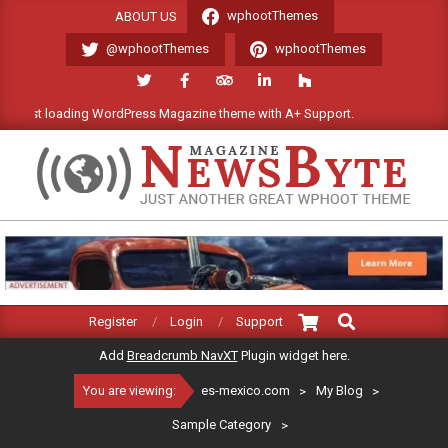
Skip
wphootThemes
ABOUT US
to
@wphootThemes
wphootThemes
content
st loading WordPress Magazine theme with A+ Support.
We'll be 
ES-
MEXICO.COM
Search
Primary
Register
Login
Support
Navigation
Add
Breadcrumb NavXT
Plugin widget here.
Menu
You are viewing:
es-mexico.com
>
My Blog
>
Sample Category
>