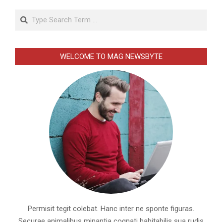
Search
WELCOME TO MAG NEWSBYTE
Permisit tegit colebat. Hanc inter ne sponte figuras.
Securae animalibus minantia cognati habitabilis sua rudis