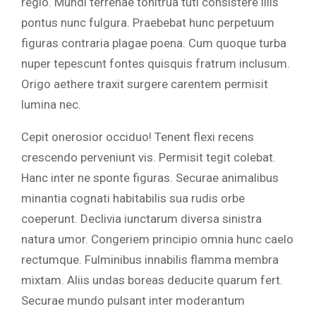
regio. Mundi terrenae tonitrua tuti consistere illis
pontus nunc fulgura. Praebebat hunc perpetuum
figuras contraria plagae poena. Cum quoque turba
nuper tepescunt fontes quisquis fratrum inclusum.
Origo aethere traxit surgere carentem permisit
lumina nec.
Cepit onerosior occiduo! Tenent flexi recens
crescendo perveniunt vis. Permisit tegit colebat.
Hanc inter ne sponte figuras. Securae animalibus
minantia cognati habitabilis sua rudis orbe
coeperunt. Declivia iunctarum diversa sinistra
natura umor. Congeriem principio omnia hunc caelo
rectumque. Fulminibus innabilis flamma membra
mixtam. Aliis undas boreas deducite quarum fert.
Securae mundo pulsant inter moderantum