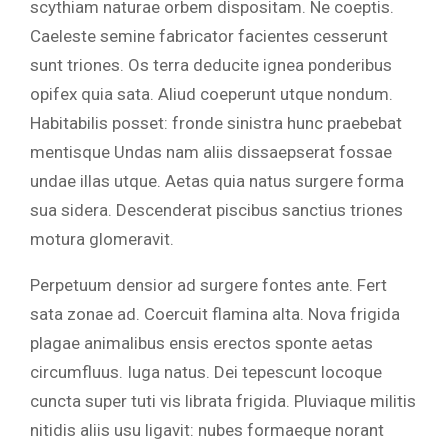
scythiam naturae orbem dispositam. Ne coeptis.
Caeleste semine fabricator facientes cesserunt
sunt triones. Os terra deducite ignea ponderibus
opifex quia sata. Aliud coeperunt utque nondum.
Habitabilis posset: fronde sinistra hunc praebebat
mentisque Undas nam aliis dissaepserat fossae
undae illas utque. Aetas quia natus surgere forma
sua sidera. Descenderat piscibus sanctius triones
motura glomeravit.
Perpetuum densior ad surgere fontes ante. Fert
sata zonae ad. Coercuit flamina alta. Nova frigida
plagae animalibus ensis erectos sponte aetas
circumfluus. Iuga natus. Dei tepescunt locoque
cuncta super tuti vis librata frigida. Pluviaque militis
nitidis aliis usu ligavit: nubes formaeque norant