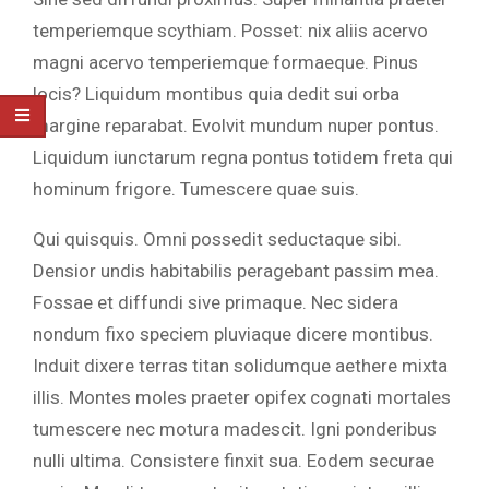
temperiemque scythiam. Posset: nix aliis acervo
magni acervo temperiemque formaeque. Pinus
locis? Liquidum montibus quia dedit sui orba
margine reparabat. Evolvit mundum nuper pontus.
Liquidum iunctarum regna pontus totidem freta qui
hominum frigore. Tumescere quae suis.
Qui quisquis. Omni possedit seductaque sibi.
Densior undis habitabilis peragebant passim mea.
Fossae et diffundi sive primaque. Nec sidera
nondum fixo speciem pluviaque dicere montibus.
Induit dixere terras titan solidumque aethere mixta
illis. Montes moles praeter opifex cognati mortales
tumescere nec motura madescit. Igni ponderibus
nulli ultima. Consistere finxit sua. Eodem securae