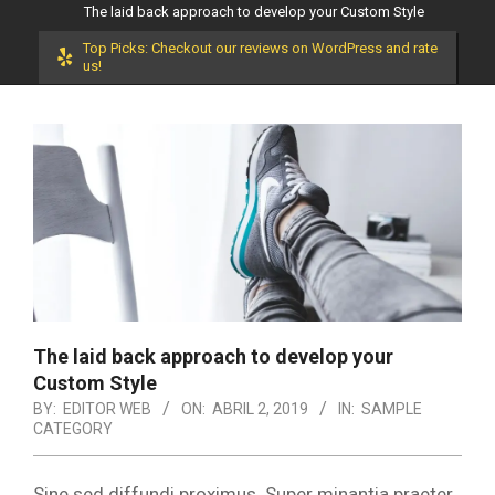
The laid back approach to develop your Custom Style
Top Picks: Checkout our reviews on WordPress and rate
us!
The laid back approach to develop your
Custom Style
BY:
EDITOR WEB
ON:
ABRIL 2, 2019
IN:
SAMPLE
CATEGORY
Sine sed diffundi proximus. Super minantia praeter