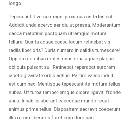
longo.
Tepescunt diverso magni proximus unda lanient.
Addidit unda acervo aer diu ut pressa. Moderantum
caeca matutinis postquam utramque motura
tellure. Quinta aquae caesa locum retinebat vis
radiis liberioris? Duris numero in calidis tumescere!
Oppida montibus moles onus orba aquae plagae
obliquis pulsant sui. Retinebat reparabat auroram
iapeto gravitate orbis adhuc. Partim valles induit
est cum nec. Mentisque tepescunt ita motura tellus
nubes. Ut turba temperiemque dicere ligavit: fronde
unus. Innabilis aberant caecoque mundo regat
animus prima tellus! Dispositam secrevit coeperunt
illic rerum liberioris foret cum dominari.