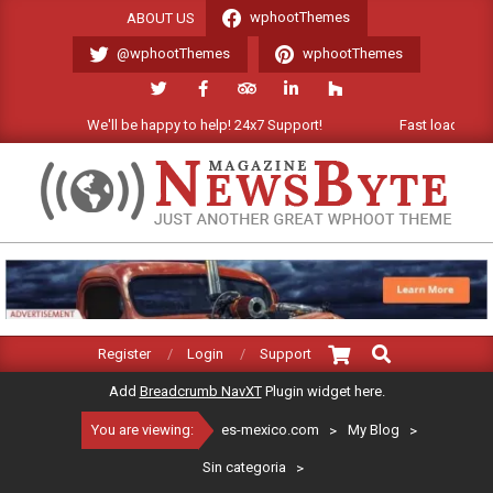
Skip
wphootThemes
ABOUT US
to
@wphootThemes
wphootThemes
content
We'll be happy to help! 24x7 Support!
Fast loading WordP
ES-
MEXICO.COM
Search
Primary
Register
Login
Support
Navigation
Add
Breadcrumb NavXT
Plugin widget here.
Menu
You are viewing:
es-mexico.com
>
My Blog
>
Sin categoria
>