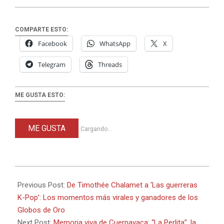
COMPARTE ESTO:
Facebook
WhatsApp
X
Telegram
Threads
ME GUSTA ESTO:
ME GUSTA
Cargando...
2026-
07-
Previous Post:
De Timothée Chalamet a ‘Las guerreras
02
K-Pop’: Los momentos más virales y ganadores de los
Globos de Oro
Next Post:
Memoria viva de Cuernavaca: “La Perlita”, la