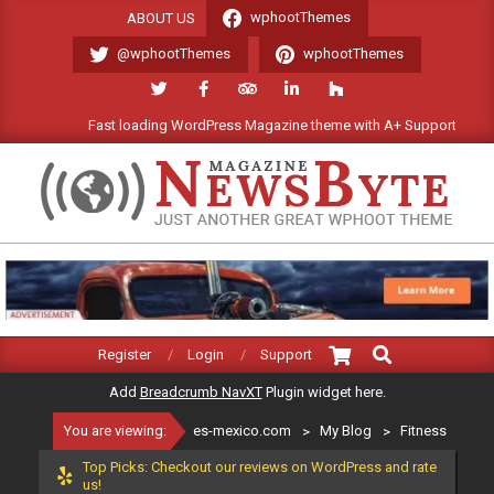
Skip
wphootThemes
ABOUT US
to
@wphootThemes
wphootThemes
content
Fast loading WordPress Magazine theme with A+ Support.
ES-
MEXICO.COM
Search
Primary
Register
Login
Support
Navigation
Add
Breadcrumb NavXT
Plugin widget here.
Menu
You are viewing:
es-mexico.com
>
My Blog
>
Fitness
Top Picks: Checkout our reviews on WordPress and rate
us!