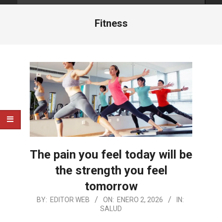
Fitness
The pain you feel today will be
the strength you feel
tomorrow
2026-
BY:
EDITOR WEB
ON:
ENERO 2, 2026
IN:
SALUD
01-