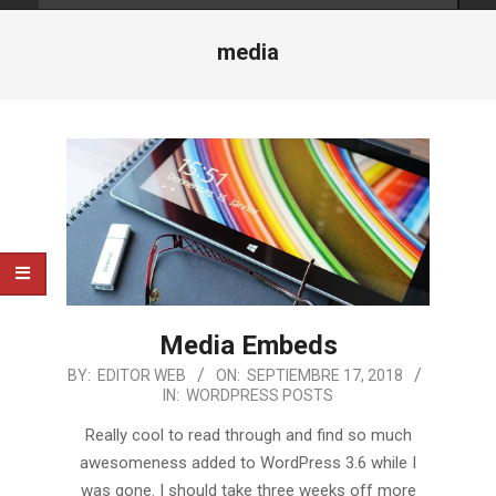
media
Media Embeds
2018-
BY:
EDITOR WEB
ON:
SEPTIEMBRE 17, 2018
IN:
WORDPRESS POSTS
09-
17
Really cool to read through and find so much
awesomeness added to WordPress 3.6 while I
was gone. I should take three weeks off more