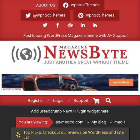
Skip
wphootThemes
ABOUT US
to
@wphootThemes
wphootThemes
content
Fast loading WordPress Magazine theme with A+ Support.
ES-
MEXICO.COM
Search
Primary
Register
Login
Support
Navigation
Add
Breadcrumb NavXT
Plugin widget here.
Menu
You are viewing:
es-mexico.com
>
My Blog
>
media
Top Picks: Checkout our reviews on WordPress and rate
us!