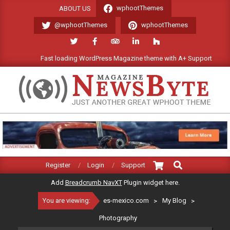
Skip
wphootThemes
ABOUT US
to
@wphootThemes
wphootThemes
content
Fast loading WordPress Magazine theme with A+ Support.
ES-
MEXICO.COM
Search
Primary
Register
Login
Support
Navigation
Add
Breadcrumb NavXT
Plugin widget here.
Menu
You are viewing:
es-mexico.com
>
My Blog
>
Photography