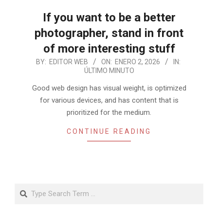
If you want to be a better
photographer, stand in front
of more interesting stuff
2026-
BY:
EDITOR WEB
ON:
ENERO 2, 2026
IN:
ÚLTIMO MINUTO
01-
02
Good web design has visual weight, is optimized
for various devices, and has content that is
prioritized for the medium.
CONTINUE READING
Search