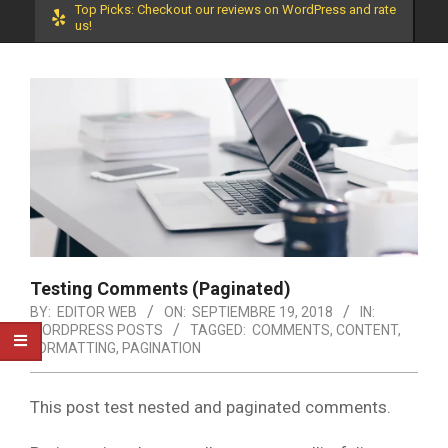
Top Picks: Checkout our reviews on WordPress and rate
us!
Testing Comments (Paginated)
BY:
EDITOR WEB
ON:
SEPTIEMBRE 19, 2018
IN:
WORDPRESS POSTS
TAGGED:
COMMENTS
,
CONTENT
,
FORMATTING
,
PAGINATION
This post test nested and paginated comments.