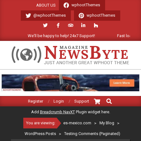
Skip
wphootThemes
ABOUT US
to
@wphootThemes
wphootThemes
content
We'll be happy to help! 24x7 Support!
Fast loading Wor
ES-
MEXICO.COM
Search
Primary
Register
Login
Support
Navigation
Add
Breadcrumb NavXT
Plugin widget here.
Menu
You are viewing:
es-mexico.com
>
My Blog
>
WordPress Posts
>
Testing Comments (Paginated)