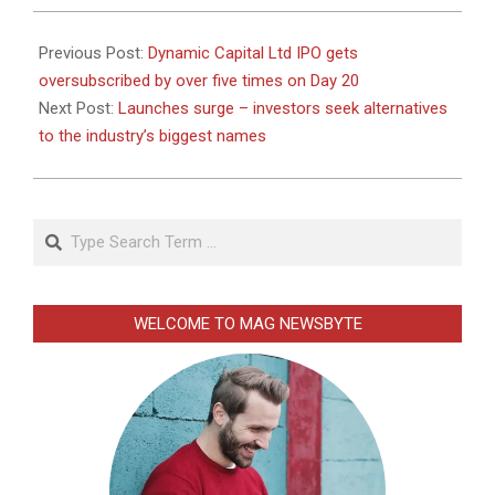
2025-
07-
Previous Post:
Dynamic Capital Ltd IPO gets
22
oversubscribed by over five times on Day 20
Next Post:
Launches surge – investors seek alternatives
to the industry’s biggest names
Search
WELCOME TO MAG NEWSBYTE