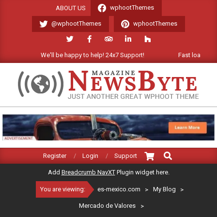
Skip
wphootThemes
ABOUT US
to
@wphootThemes
wphootThemes
content
We'll be happy to help! 24x7 Support!
Fast loading Wor
ES-
MEXICO.COM
Search
Primary
Register
Login
Support
Navigation
Add
Breadcrumb NavXT
Plugin widget here.
Menu
You are viewing:
es-mexico.com
>
My Blog
>
Mercado de Valores
>