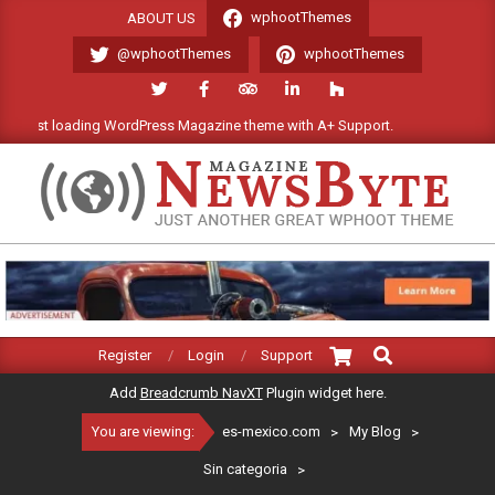
Skip
wphootThemes
ABOUT US
to
@wphootThemes
wphootThemes
content
ast loading WordPress Magazine theme with A+ Support.
We'll be
ES-
MEXICO.COM
Search
Primary
Register
Login
Support
Navigation
Add
Breadcrumb NavXT
Plugin widget here.
Menu
You are viewing:
es-mexico.com
>
My Blog
>
Sin categoria
>