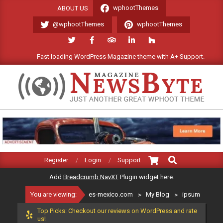
Skip
wphootThemes
ABOUT US
to
@wphootThemes
wphootThemes
content
Fast loading WordPress Magazine theme with A+ Support.
ES-
MEXICO.COM
Search
Primary
Register
Login
Support
Navigation
Add
Breadcrumb NavXT
Plugin widget here.
Menu
You are viewing:
es-mexico.com
>
My Blog
>
ipsum
Top Picks: Checkout our reviews on WordPress and rate
us!