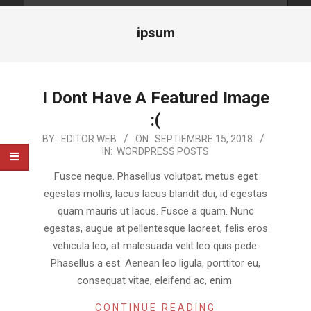
ipsum
I Dont Have A Featured Image
:(
2018-
BY:
EDITOR WEB
ON:
SEPTIEMBRE 15, 2018
IN:
WORDPRESS POSTS
09-
15
Fusce neque. Phasellus volutpat, metus eget
egestas mollis, lacus lacus blandit dui, id egestas
quam mauris ut lacus. Fusce a quam. Nunc
egestas, augue at pellentesque laoreet, felis eros
vehicula leo, at malesuada velit leo quis pede.
Phasellus a est. Aenean leo ligula, porttitor eu,
consequat vitae, eleifend ac, enim.
CONTINUE READING