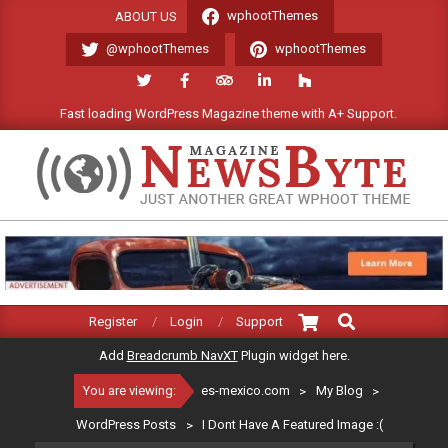
Skip
wphootThemes
ABOUT US
to
@wphootThemes
wphootThemes
content
Fast loading WordPress Magazine theme with A+ Support.
ES-
MEXICO.COM
Search
Primary
Register
Login
Support
Navigation
Add
Breadcrumb NavXT
Plugin widget here.
Menu
You are viewing:
es-mexico.com
>
My Blog
>
WordPress Posts
>
I Dont Have A Featured Image :(