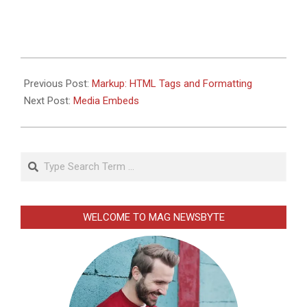
2018-
09-
Previous Post:
Markup: HTML Tags and Formatting
15
Next Post:
Media Embeds
Search
WELCOME TO MAG NEWSBYTE