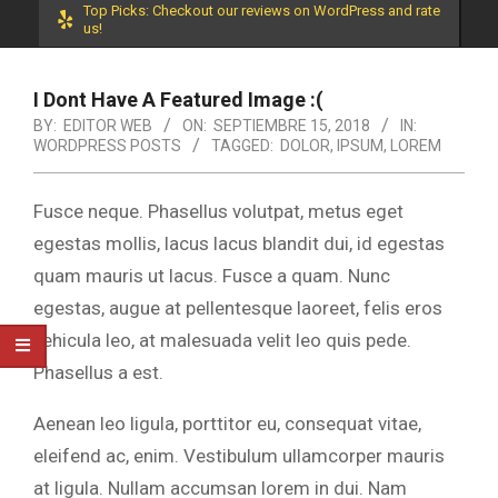
Top Picks: Checkout our reviews on WordPress and rate
us!
I Dont Have A Featured Image :(
BY:
EDITOR WEB
ON:
SEPTIEMBRE 15, 2018
IN:
WORDPRESS POSTS
TAGGED:
DOLOR
,
IPSUM
,
LOREM
Fusce neque. Phasellus volutpat, metus eget
egestas mollis, lacus lacus blandit dui, id egestas
quam mauris ut lacus. Fusce a quam. Nunc
egestas, augue at pellentesque laoreet, felis eros
vehicula leo, at malesuada velit leo quis pede.
Phasellus a est.
Aenean leo ligula, porttitor eu, consequat vitae,
eleifend ac, enim. Vestibulum ullamcorper mauris
at ligula. Nullam accumsan lorem in dui. Nam