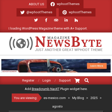
Skip
wphootThemes
ABOUT US
to
@wphootThemes
wphootThemes
content
ast loading WordPress Magazine theme with A+ Support.
We'll be
ES-
MEXICO.COM
Search
Primary
Register
Login
Support
Navigation
Add
Breadcrumb NavXT
Plugin widget here.
Menu
You are viewing:
es-mexico.com
>
My Blog
>
2025
>
agosto