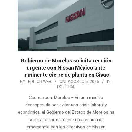
Gobierno de Morelos solicita reunión
urgente con Nissan México ante
inminente cierre de planta en Civac
2025-
BY:
EDITOR WEB
ON:
AGOSTO 5, 2025
IN:
POLÍTICA
08-
05
Cuernavaca, Morelos – En una medida
desesperada por evitar una crisis laboral y
económica, el Gobierno del Estado de Morelos ha
solicitado formalmente una reunión de
emergencia con los directivos de Nissan