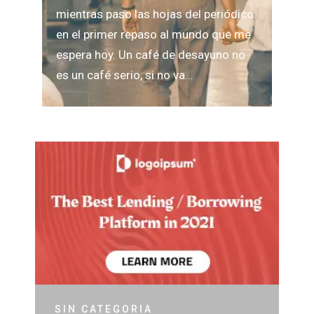
mien­tras paso las hojas del perió­dico
en el pri­mer repaso al mundo que me
espera hoy. Un café de desa­yuno no
es un café serio, si no va…
SIN CATEGORIA