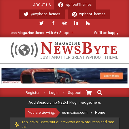
Skip
wphootThemes
ABOUT US
to
@wphootThemes
wphootThemes
content
zine theme with A+ Support.
We'll be happy to help! 24x7 Support
ES-
MEXICO.COM
Search
Primary
Register
Login
Support
Navigation
Add
Breadcrumb NavXT
Plugin widget here.
Menu
You are viewing:
es-mexico.com
>
Home
Top Picks: Checkout our reviews on WordPress and rate
us!