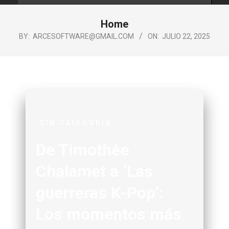
Home
BY:
ARCESOFTWARE@GMAIL.COM
ON:
JULIO 22, 2025
SIN CATEGORIA
De Timothée
Chalamet a ‘Las
guerreras K-Pop’:
Los momentos más