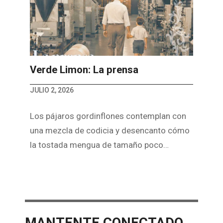
Verde Limon: La prensa
JULIO 2, 2026
Los pája­ros gor­din­flo­nes con­tem­plan con
una mez­cla de codi­cia y desen­canto cómo
la tos­tada men­gua de tamaño poco…