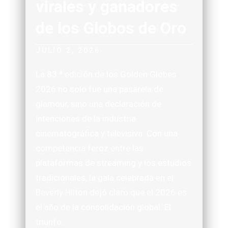
virales y ganadores
de los Globos de Oro
JULIO 2, 2026
La 83.ª edición de los Golden Globes
2026 no solo fue una pasarela de
glamour, sino una declaración de
intenciones de la industria
cinematográfica y televisiva. Con una
competencia feroz entre las
plataformas de streaming y los estudios
tradicionales, la gala celebrada en el
Beverly Hilton dejó claro que el 2026 es
el año de la consolidación global. El
triunfo…