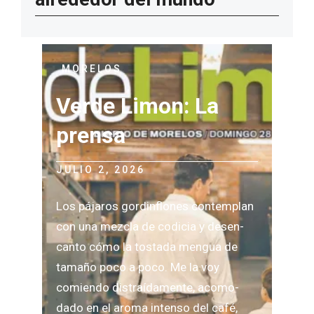
MORELOS
Verde Limon: La
prensa
JULIO 2, 2026
Los pája­ros gor­din­flo­nes con­tem­plan
con una mez­cla de codi­cia y desen­
canto cómo la tos­tada men­gua de
tamaño poco a poco. Me la voy
comiendo dis­traí­da­mente, aco­mo­
dado en el aroma intenso del café,