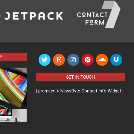
Y
GET IN TOUCH
[ premium > NewsByte Contact Info Widget ]