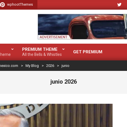
wphootThemes
PREMIUM THEME
GET PREMIUM
 Theme
All the Bells & Whistles
mexico.com
>
My Blog
>
2026
>
junio
junio 2026