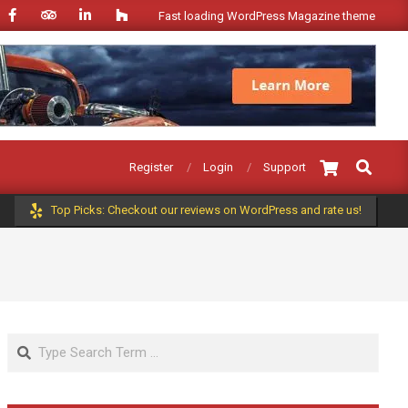
Fast loading WordPress Magazine theme with A+ Support
Search
Register
Login
Support
Top Picks: Checkout our reviews on WordPress and rate us!
Search