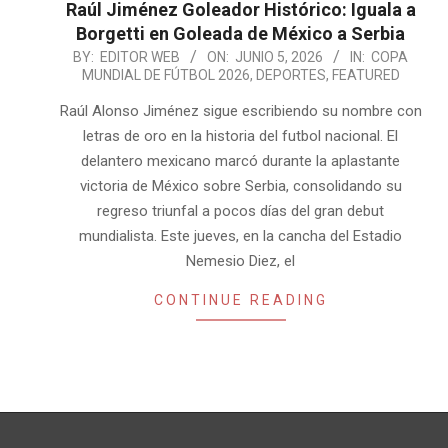
Raúl Jiménez Goleador Histórico: Iguala a
Borgetti en Goleada de México a Serbia
2026-
BY:
EDITOR WEB
ON:
JUNIO 5, 2026
IN:
COPA
MUNDIAL DE FÚTBOL 2026
,
DEPORTES
,
FEATURED
06-
05
Raúl Alonso Jiménez sigue escribiendo su nombre con
letras de oro en la historia del futbol nacional. El
delantero mexicano marcó durante la aplastante
victoria de México sobre Serbia, consolidando su
regreso triunfal a pocos días del gran debut
mundialista. Este jueves, en la cancha del Estadio
Nemesio Diez, el
CONTINUE READING