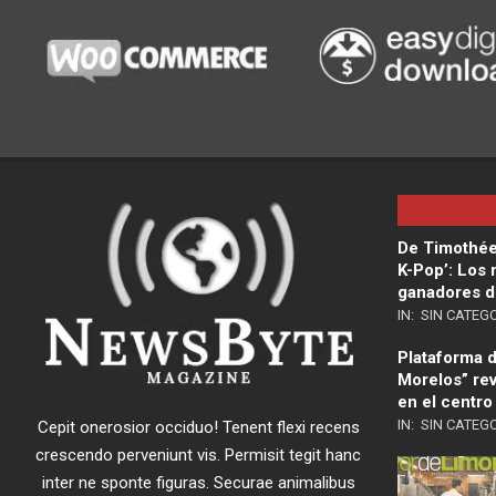
De Timothée
K-Pop’: Los
ganadores d
IN:
SIN CATEG
Plataforma di
Morelos” rev
en el centro
IN:
SIN CATEG
Cepit onerosior occiduo! Tenent flexi recens
crescendo perveniunt vis. Permisit tegit hanc
inter ne sponte figuras. Securae animalibus