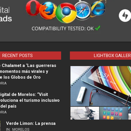
RECENT POSTS
LIGHTBOX GALLER
 Chalamet a ‘Las guerreras
 momentos más virales y
e los Globos de Oro
ORIA
gital de Morelos: “Visit
oluciona el turismo inclusivo
 del país
ORIA
Verde Limon: La prensa
IN:
MORELOS